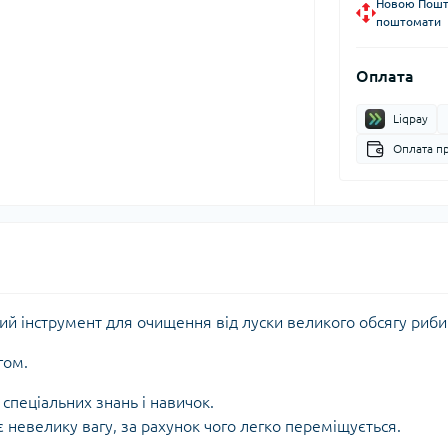
Новою Пошто
поштомати
Оплата
Liqpay
Оплата п
й інструмент для очищення від луски великого обсягу риби
гом.
спеціальних знань і навичок.
є невелику вагу, за рахунок чого легко переміщується.