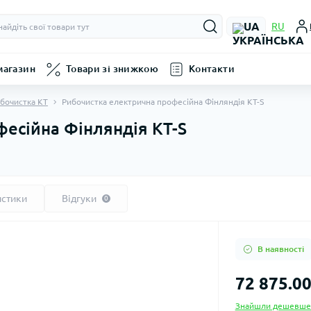
UA
RU
магазин
Товари зі знижкою
Контакти
бочистка КТ
Рибочистка електрична професійна Фінляндія KT-S
есійна Фінляндія KT-S
истики
Відгуки
0
В наявності
72 875.00
Знайшли дешевше