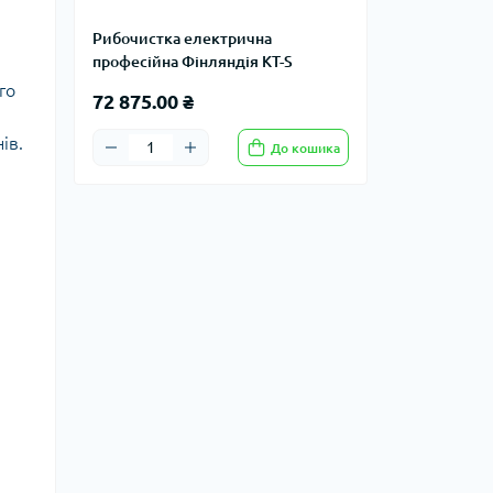
Рибочистка електрична
професійна Фінляндія KT-S
го
72 875.00 ₴
ів.
До кошика