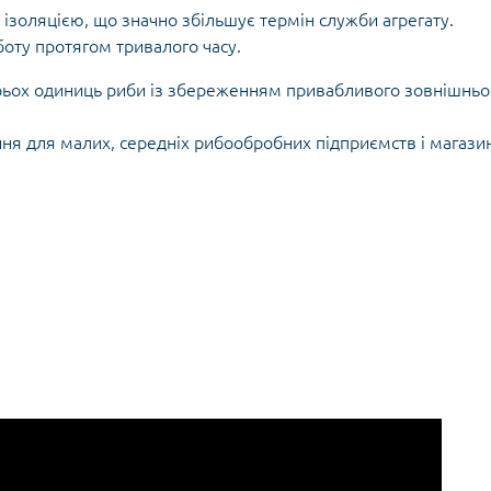
ізоляцією, що значно збільшує термін служби агрегату.
оту протягом тривалого часу.
трьох одиниць риби
із збереженням привабливого зовнішньо
ня для малих, середніх рибообробних підприємств і магазин