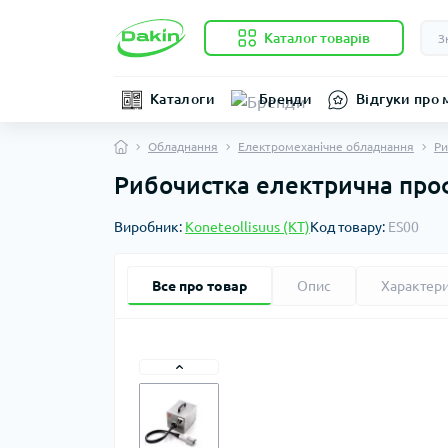
Каталог товарів
Каталоги
Бренди
Відгуки про 
Обладнання
Електромеханічне обладнання
Ри
Рибочистка електрична проф
Виробник:
Koneteollisuus (KT)
Код товару:
ES00
Все про товар
Опис
Характер