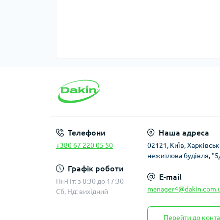
Телефони
Наша адреса
+380 67 220 05 50
02121, Київ, Харківсь
нежитлова будівля, "5
Графік роботи
E-mail
Пн-Пт: з 8:30 до 17:30
manager4@dakin.com.
Сб, Нд: вихідний
Перейти до конта