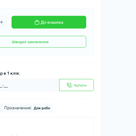
До кошика
Швидке замовлення
 в 1 клік:
Купити
Призначення:
Для риби