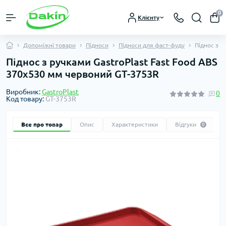
0
Клієнту
Допоміжні товари
Підноси
Підноси для фаст-фуду
Піднос з р
Піднос з ручками GastroPlast Fast Food ABS
370х530 мм червоний GT-3753R
Виробник:
GastroPlast
0
Код товару:
GT-3753R
Все про товар
Опис
Характеристики
Відгуки
0