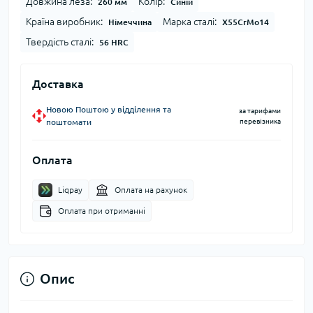
Довжина леза:
Колір:
260 мм
Синій
Країна виробник:
Марка сталі:
Німеччина
X55CrMo14
Твердість сталі:
56 HRC
Доставка
Новою Поштою у відділення та
за тарифами
поштомати
перевізника
Оплата
Liqpay
Оплата на рахунок
Оплата при отриманні
Опис