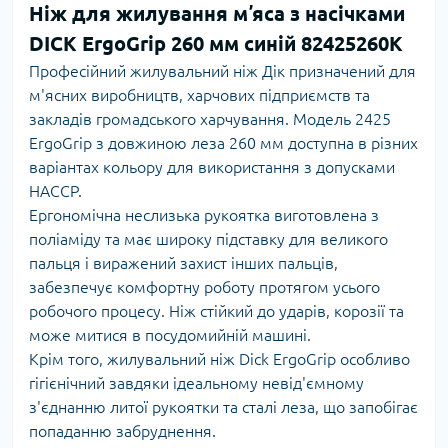
Ніж для жилування мʼяса з насічками
DICK ErgoGrip 260 мм синій 82425260K
Професійний жилувальний ніж Дік призначений для
м'ясних виробництв, харчових підприємств та
закладів громадського харчування. Модель 2425
ErgoGrip з довжиною леза 260 мм доступна в різних
варіантах кольору для використання з допусками
HACCP.
Ергономічна неслизька рукоятка виготовлена з
поліаміду та має широку підставку для великого
пальця і ​​виражений захист інших пальців,
забезпечує комфортну роботу протягом усього
робочого процесу. Ніж стійкий до ударів, корозії та
може митися в посудомийній машині.
Крім того, жилувальний ніж Dick ErgoGrip особливо
гігієнічний завдяки ідеальному невід'ємному
з'єднанню литої рукоятки та сталі леза, що запобігає
попаданню забруднення.