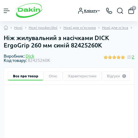
0
Клієнту
Ножі
Ножі професійні
Ножі для м'ясника
Ножі для м'яса
Н
Ніж жилувальний з насічками DICK
ErgoGrip 260 мм синій 82425260K
Виробник:
Dick
2
Код товару:
82425260K
Все про товар
Опис
Характеристики
Відгуки
2