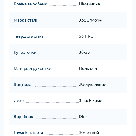
Країна виробник
Німеччина
Марка сталі
X55CrMo14
Твердість сталі
56 HRC
Кут заточки
30-35
Матеріал рукоятки
Поліамід
Вид ножа
Жилувальний
Лезо
З насічками
Виробник
Dick
Гнучкість ножа
Жорсткий