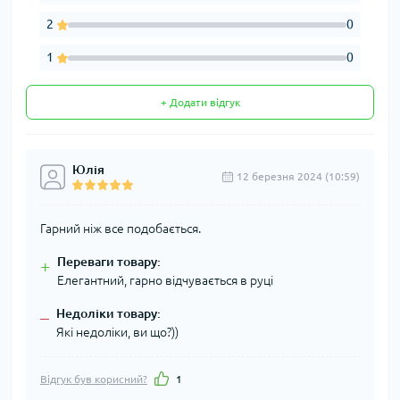
2
0
1
0
+ Додати відгук
Юлія
12 березня 2024 (10:59)
Гарний ніж все подобається.
Переваги товару:
+
Елегантний, гарно відчувається в руці
Недоліки товару:
–
Які недоліки, ви що?))
Відгук був корисний?
1