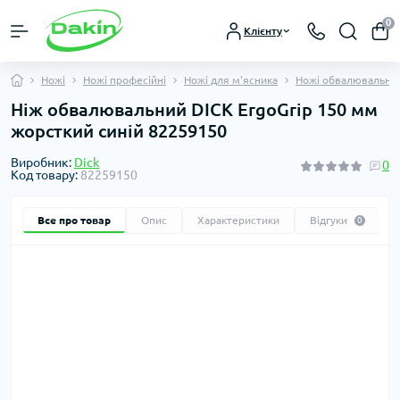
0
Клієнту
Ножі
Ножі професійні
Ножі для м'ясника
Ножі обвалювальні
Ніж обвалювальний DICK ErgoGrip 150 мм
жорсткий синій 82259150
Виробник:
Dick
0
Код товару:
82259150
Все про товар
Опис
Характеристики
Відгуки
0