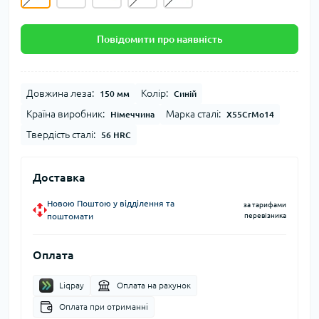
Повідомити про наявність
Довжина леза:
Колір:
150 мм
Синій
Країна виробник:
Марка сталі:
Німеччина
X55CrMo14
Твердість сталі:
56 HRC
Доставка
Новою Поштою у відділення та
за тарифами
поштомати
перевізника
Оплата
Liqpay
Оплата на рахунок
Оплата при отриманні