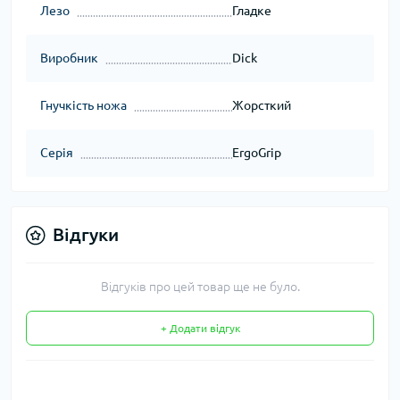
Лезо
Гладке
Виробник
Dick
Гнучкість ножа
Жорсткий
Серія
ErgoGrip
Відгуки
Відгуків про цей товар ще не було.
+ Додати відгук