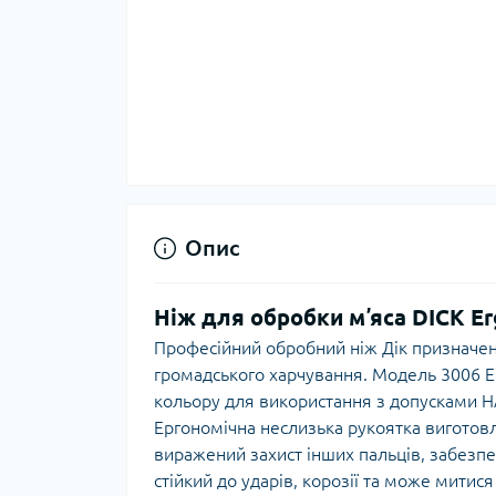
Опис
Ніж для обробки мʼяса DICK Er
Професійний обробний ніж Дік призначен
громадського харчування. Модель 3006 E
кольору для використання з допусками H
Ергономічна неслизька рукоятка виготовле
виражений захист інших пальців, забезп
стійкий до ударів, корозії та може митис