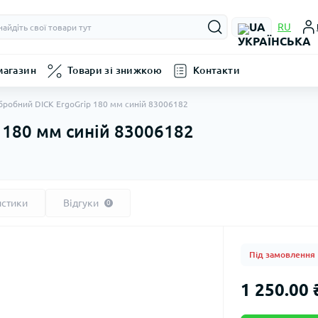
UA
RU
магазин
Товари зі знижкою
Контакти
бробний DICK ErgoGrip 180 мм синій 83006182
 180 мм синій 83006182
истики
Відгуки
0
Під замовлення
1 250.00 