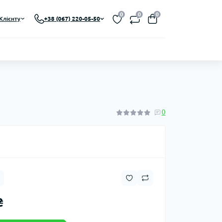
0
0
0
Клієнту
+38 (067) 220-05-50
0
₴