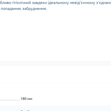
собливо гігієнічний завдяки ідеальному невід'ємному з'єдна
ає попаданню забруднення.
180 мм