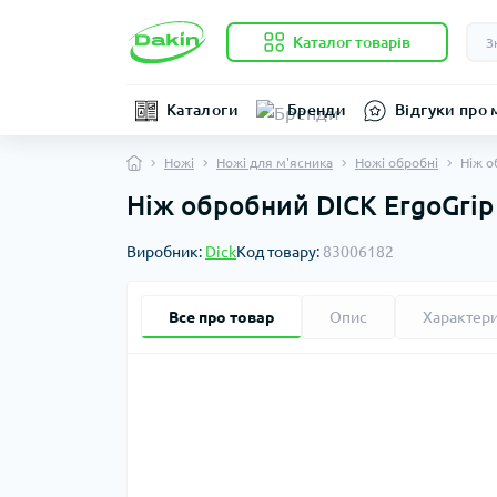
Каталог товарів
Каталоги
Бренди
Відгуки про 
Ножі
Ножі для м'ясника
Ножі обробні
Ніж о
Ніж обробний DICK ErgoGrip
Виробник:
Dick
Код товару:
83006182
Все про товар
Опис
Характер