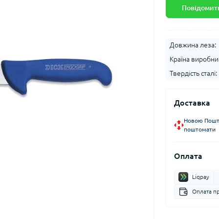
Повідомити
Довжина леза:
Країна виробни
Твердість сталі:
Доставка
Новою Пошто
поштомати
Оплата
Liqpay
Оплата п