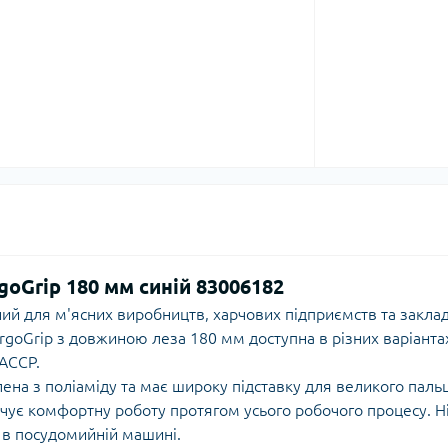
goGrip 180 мм синій 83006182
ий для м'ясних виробництв, харчових підприємств та заклад
rgoGrip з довжиною леза 180 мм доступна в різних варіанта
ACCP.
на з поліаміду та має широку підставку для великого пальця 
ечує комфортну роботу протягом усього робочого процесу. Н
я в посудомийній машині.