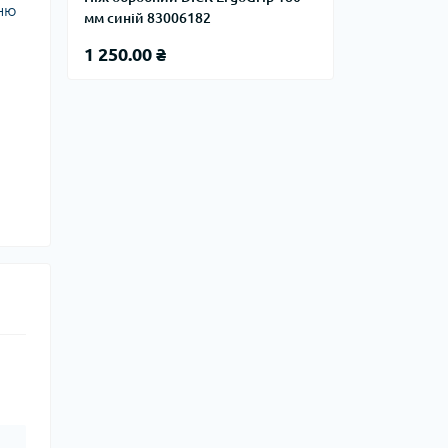
нню
мм синій 83006182
1 250.00 ₴