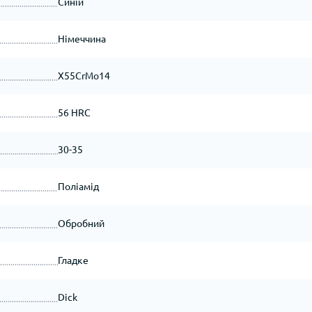
Синій
Німеччина
X55CrMo14
56 HRC
30-35
Поліамід
Обробний
Гладке
Dick