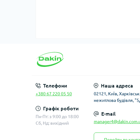
Телефони
Наша адреса
+380 67 220 05 50
02121, Київ, Харківсь
нежитлова будівля, "5
Графік роботи
E-mail
Пн-Пт: з 9:00 до 18:00
manager4@dakin.com.
Сб, Нд: вихідний
Перейти до конта