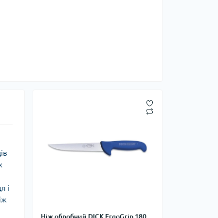
ів
х
і ​​
іж
Ніж обробний DICK ErgoGrip 180