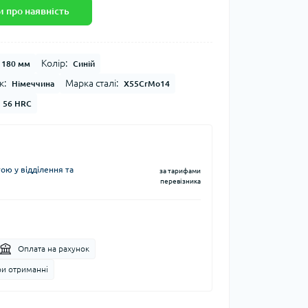
 про наявність
Колір:
180 мм
Синій
к:
Марка сталі:
Німеччина
X55CrMo14
56 HRC
ю у відділення та
за тарифами
перевізника
Оплата на рахунок
ри отриманні