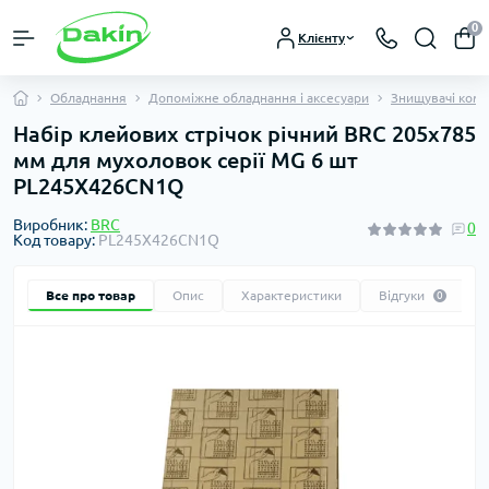
0
Клієнту
Обладнання
Допоміжне обладнання і аксесуари
Знищувачі кома
Набір клейових стрічок річний BRC 205х785
мм для мухоловок серії MG 6 шт
PL245X426CN1Q
Виробник:
BRC
0
Код товару:
PL245X426CN1Q
Все про товар
Опис
Характеристики
Відгуки
0