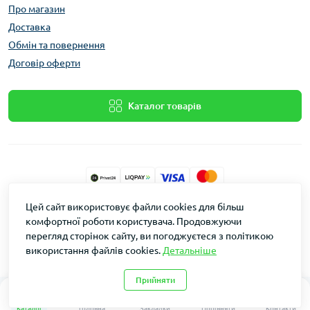
Про магазин
Доставка
Обмін та повернення
Договір оферти
Каталог товарів
Цей сайт використовує файли cookies для більш
Dakin © 2026
комфортної роботи користувача. Продовжуючи
перегляд сторінок сайту, ви погоджуєтеся з політикою
використання файлів cookies.
Детальніше
Прийняти
0
0
Каталог
Головна
Закладки
Порівняти
Контакти