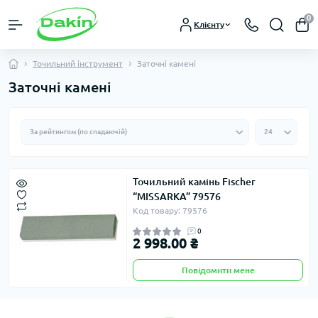
0
Клієнту
Точильний інструмент
Заточні камені
Заточні камені
Точильний камінь Fischer
“MISSARKA” 79576
Код товару: 79576
0
2 998.00 ₴
Повідомити мене