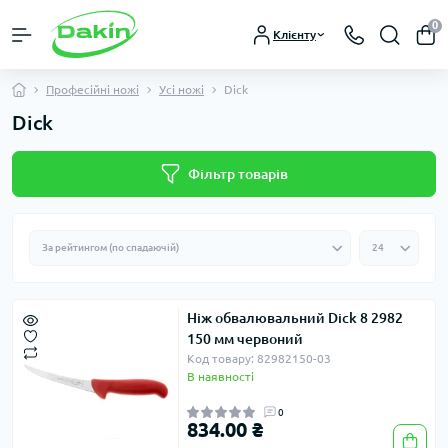
0
Клієнту
Професійні ножі
Усі ножі
Dick
Dick
Фільтр товарів
Ніж обвалювальний Dick 8 2982
150 мм червоний
Код товару: 82982150-03
В наявності
0
834.00 ₴