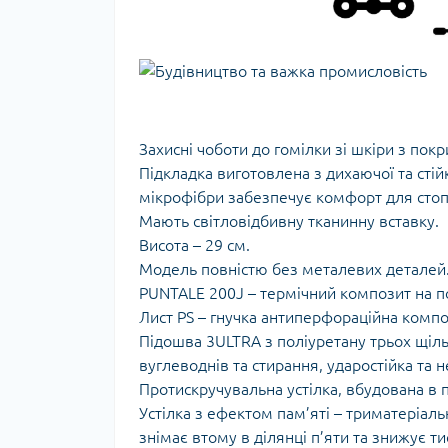
Захисні чоботи до гомілки зі шкіри з п
Підкладка виготовлена з дихаючої та стій
мікрофібри забезпечує комфорт для стопи
Мають світловідбивну тканинну вставку.
Висота – 29 см.
Модель повністю без металевих деталей
PUNTALE 200J – термічний композит на по
Лист PS – гнучка антиперфораційна компо
Підошва 3ULTRA з поліуретану трьох щільно
вуглеводнів та стирання, ударостійка та 
Протискручувальна устілка, вбудована в п
Устілка з ефектом пам’яті – триматеріал
знімає втому в ділянці п’яти та знижує ти