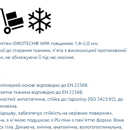
окриттям IDROTECH® WPA товщиною 1,8–2,0 мм.
кої до стирання тканини, п’ята з високоміцної протиковзної
, не обмежуючи її під час носіння.
.
лімерній основі відповідно до EN 22568.
зитна тканина відповідно до EN 22568.
стей: антистатична, стійка до гідролізу (ISO 5423:92), до
нековзна.
ідошву, забезпечує стійкість на нерівних поверхнях.
ьна, з м’якою подушкою з PU-піни з пам’яттю форми. Вона
ск тіла. Дихаюча, знімна, анатомічна, вологопоглинальна,