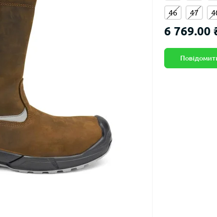
46
47
4
6 769.00 
Повідомити