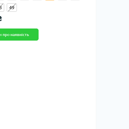
8
49
₴
 про наявність