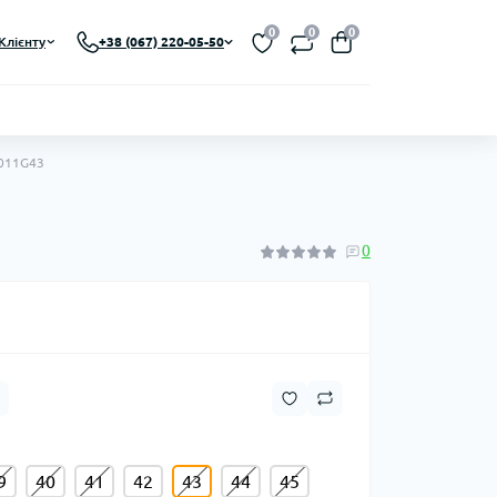
0
0
0
Клієнту
+38 (067) 220-05-50
U011G43
0
9
40
41
42
43
44
45