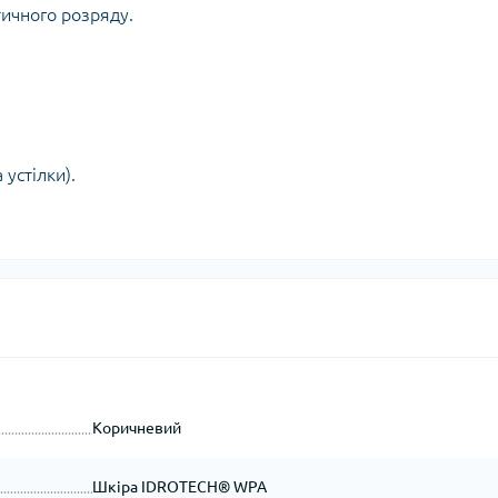
тичного розряду.
 устілки).
і
Коричневий
Шкіра IDROTECH® WPA