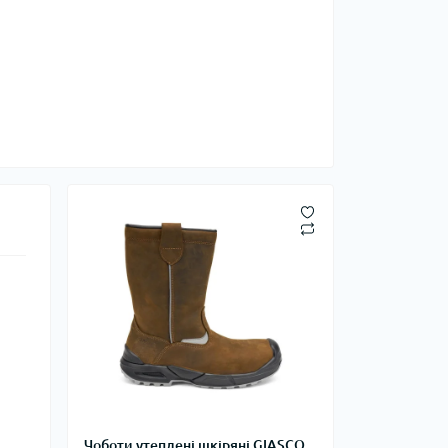
Чоботи утеплені шкіряні GIASCO