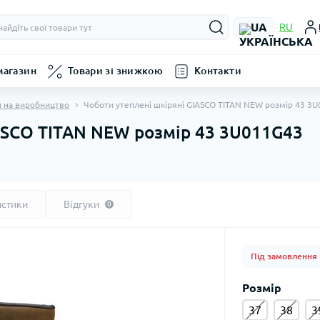
UA
RU
магазин
Товари зі знижкою
Контакти
 на виробництво
Чоботи утеплені шкіряні GIASCO TITAN NEW розмір 43 3
IASCO TITAN NEW розмір 43 3U011G43
истики
Відгуки
0
Під замовлення
Розмір
37
38
3