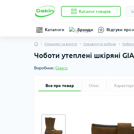
Каталог товарів
Каталоги
Бренди
Відгуки про 
Спецодяг та взуття
Спецвзуття робоче
Чоботи
Чоботи утеплені шкіряні G
Виробник:
Giasco
Все про товар
Опис
Характер