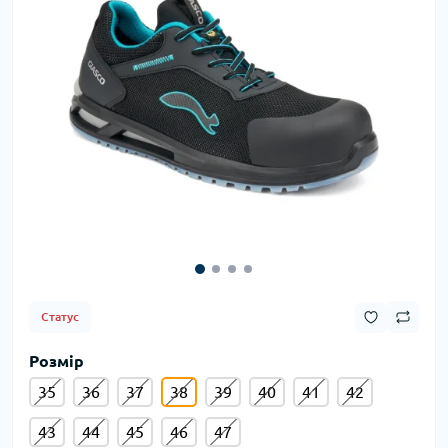
Статус
Розмір
35
36
37
38
39
40
41
42
43
44
45
46
47