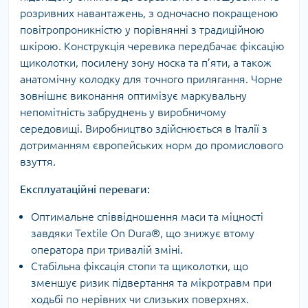
розривних навантажень, з одночасно покращеною
повітропроникністю у порівнянні з традиційною
шкірою. Конструкція черевика передбачає фіксацію
щиколотки, посилену зону носка та п’яти, а також
анатомічну колодку для точного прилягання. Чорне
зовнішнє виконання оптимізує маркувальну
непомітність забруднень у виробничому
середовищі. Виробництво здійснюється в Італії з
дотриманням європейських норм до промислового
взуття.
Експлуатаційні переваги:
Оптимальне співвідношення маси та міцності
завдяки Textile On Dura®, що знижує втому
оператора при тривалій зміні.
Стабільна фіксація стопи та щиколотки, що
зменшує ризик підвертання та мікротравм при
ходьбі по нерівних чи слизьких поверхнях.