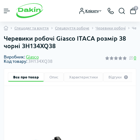
0
Клієнту
Спецодяг та взуття
Спецвзуття робоче
Черевики робочі
Чере
Черевики робочі Giasco ITACA розмір 38
чорні 3H134XQ38
Виробник:
Giasco
0
Код товару:
3H134XQ38
Все про товар
Опис
Характеристики
Відгуки
0